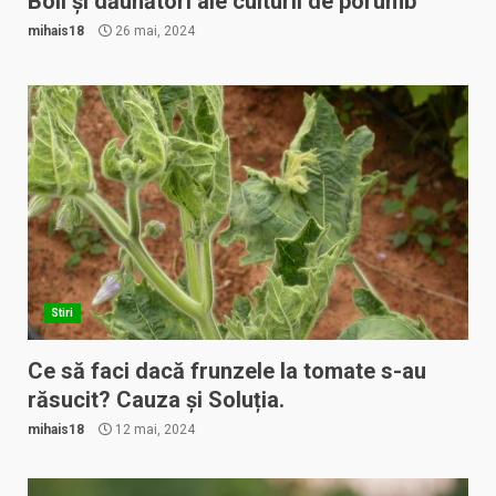
Boli și dăunători ale culturii de porumb
mihais18
26 mai, 2024
Stiri
Ce să faci dacă frunzele la tomate s-au
răsucit? Cauza și Soluția.
mihais18
12 mai, 2024