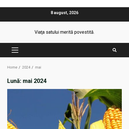
Skip
8 august, 2026
to
content
Viaţa satului merită povestită.
PRIMARY
MENU
Home
2024
mai
Lună:
mai 2024