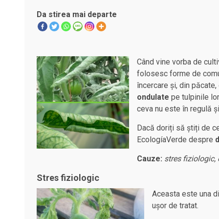
Da stirea mai departe
Când vine vorba de culti
folosesc forme de comun
încercare și, din păcate
ondulate
pe tulpinile lo
ceva nu este în regulă și
Dacă doriți să știți de c
EcologíaVerde despre
d
Cauze:
stres fiziologic,
Stres fiziologic
Aceasta este una di
ușor de tratat.