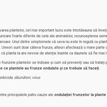
varea plantelor, cel mai important lucru este întotdeauna să înveț
icare foarte diferite de cele ale animalelor, recunoașterea semn
, eroare. Unul dintre simptomele că ceva nu este în regulă cu plan
r. Uneori sunt doar câteva frunze, alteori afectează o mare parte 
 că planta ta are nevoie de atenție înainte ca daunele să fie mai 
e frunzele plantelor se îndoaie și cum să preveniți sau să tratați 
e ce plantele au frunze ondulate și ce trebuie să faceți
.
 erbicide, dăunători, virus
ntre principalele patru cauze ale
ondulației frunzelor la plante