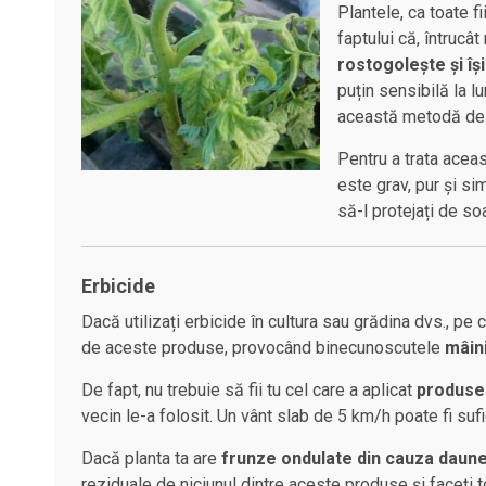
Plantele, ca toate f
faptului că, întrucâ
rostogolește și îș
puțin sensibilă la 
această metodă de su
Pentru a trata acea
este grav, pur și si
să-l protejați de so
Erbicide
Dacă utilizați erbicide în cultura sau grădina dvs., pe
de aceste produse, provocând binecunoscutele
mâin
De fapt, nu trebuie să fii tu cel care a aplicat
produsel
vecin le-a folosit. Un vânt slab de 5 km/h poate fi su
Dacă planta ta are
frunze ondulate din cauza daune
reziduale de niciunul dintre aceste produse și faceți 