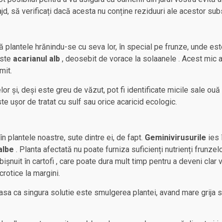
d, să verificați dacă acesta nu conține reziduuri ale acestor sub
ă plantele hrănindu-se cu seva lor, în special pe frunze, unde este
este
acarianul alb
, deosebit de vorace la solaanele . Acest mic 
mit.
or și, deși este greu de văzut, pot fi identificate micile sale ou
e ușor de tratat cu sulf sau orice acaricid ecologic.
n plantele noastre, sute dintre ei, de fapt.
Geminivirusurile
ies î
albe
. Planta afectată nu poate furniza suficienți nutrienți frunze
șnuit în cartofi , care poate dura mult timp pentru a deveni clar v
crotice la margini.
asa ca singura solutie este smulgerea plantei, avand mare grija sa