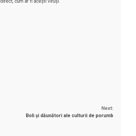
rect, cum ar fi acești viruși.
Next:
Boli și dăunători ale culturii de porumb