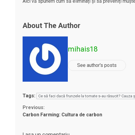
Aici vă spunem cum să eliminați și să preveniți muștele
About The Author
mihais18
See author's posts
Tags:
Ce să faci dacă frunzele la tomate s-au răsucit? Cauza și
Continue
Previous:
Carbon Farming: Cultura de carbon
Reading
Lasa un comentariu