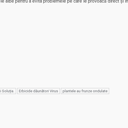
 albe pentru a evita problemele pe care le provoacă direct și indi
 Soluția.
Erbicide dăunători Virus
plantele au frunze ondulate