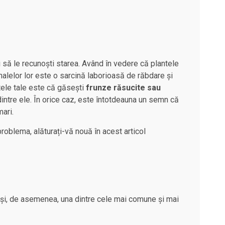
i să le recunoști starea. Având în vedere că plantele
alelor lor este o sarcină laborioasă de răbdare și
tele tale este că găsești
frunze răsucite sau
dintre ele. În orice caz, este întotdeauna un semn că
mari.
problema, alăturați-vă nouă în acest articol
și, de asemenea, una dintre cele mai comune și mai