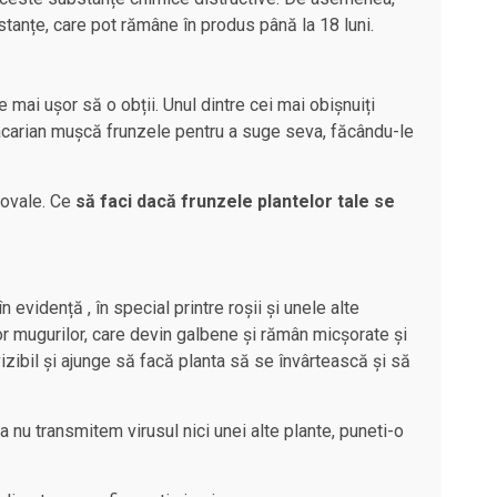
stanțe, care pot rămâne în produs până la 18 luni.
 mai ușor să o obții. Unul dintre cei mai obișnuiți
acarian mușcă frunzele pentru a suge seva, făcându-le
ă ovale. Ce
să faci dacă frunzele plantelor tale se
n evidență , în special printre roșii și unele alte
lor mugurilor, care devin galbene și rămân micșorate și
izibil și ajunge să facă planta să se învârtească și să
 nu transmitem virusul nici unei alte plante, puneti-o