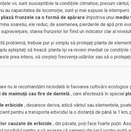
iințele vii, sunt susceptibile la condițiile climatice, precum vânt
t nu au capacitatea de locomoție, sunt și mai expuse la intemperii.
i pliază frunzele ca o formă de apărare
împotriva unui
mediu 
lumina soarelui, ele reduc, de asemenea, pierderile de apă prin ev
praviețuire, starea frunzelor lor fiind un indicator clar al nivelulu
stă problemă, trebuie pur și simplu să protejați planta de eleme
mplu așteptați să treacă: planta își va reveni imediat ce condițiile 
arele prea intens, să creșteți frecvența udărilor sau să o protejați
 care nu le recomandăm niciodată în favoarea cultivării ecologice 
i de maimuță sau fire de dantelă
, care afectează în special
pl
e erbicide
, deoarece deriva, adică vântul sau elementele, poate
ficient pentru a transporta erbicidul la o distanță de până la 1 k
lor cauzate de erbicide
, din păcate, poți face foarte puțin. Asi
tot posibilul pentru a vă asigura că oamenii din jurul vostru evi