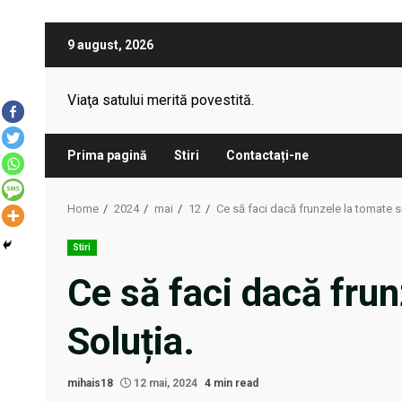
Skip
9 august, 2026
to
content
Viaţa satului merită povestită.
Prima pagină
Stiri
Contactați-ne
Home
2024
mai
12
Ce să faci dacă frunzele la tomate s
Stiri
Ce să faci dacă frun
Soluția.
mihais18
12 mai, 2024
4 min read