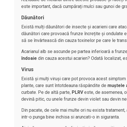
este important, dacă cumpărați mulci sau gunoi de graj
Dăunători
Există mulți dăunători de insecte și acarieni care atac
dăunători care provoacă frunze încrețite și ondulate 
să se învârtească din cauza toxinelor pe care le trans
Acarianul alb se ascunde pe partea inferioară a frunzel
îndoaie
din cauza acestui acarien? Odată localizat, est
Virus
Există și mulți viruși care pot provoca acest simptom î
plante, care sunt întotdeauna răspândite de
muștele 
curbate. Pe de altă parte,
PLRV
este, de asemenea, obi
devină pitic, cu unele frunze devin violet sau devin ne
Din pacate, de cele mai multe ori nu exista tratament, 
intr-o punga bine inchisa si aruncati-o in siguranta.