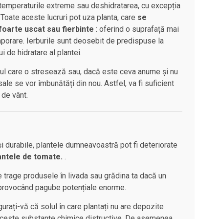
ul, temperaturile extreme sau deshidratarea, cu excepția
 Toate aceste lucruri pot uza planta, care
se
foarte uscat sau fierbinte
: oferind o suprafață mai
aporare. Ierburile sunt deosebit de predispuse la
i de hidratare al plantei.
ntul care o stresează sau, dacă este ceva anume și nu
sale se vor îmbunătăți din nou. Astfel, va fi suficient
 de vânt.
și durabile, plantele dumneavoastră pot fi deteriorate
antele de tomate.
.
 trage produsele în livada sau grădina ta dacă un
m, provocând pagube potențiale enorme.
gurați-vă că solul în care plantați nu are depozite
tă aceste substanțe chimice distructive. De asemenea,