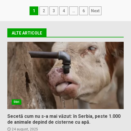
Paginație
1
2
3
4
…
6
Next
articole
ALTE ARTICOLE
Stiri
Secetă cum nu s-a mai văzut: în Serbia, peste 1.000
de animale depind de cisterne cu apă.
24 august, 2025