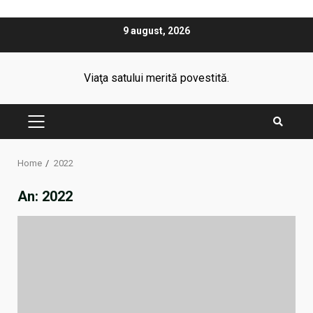
Skip
9 august, 2026
to
content
Viaţa satului merită povestită.
PRIMARY
MENU
Home
2022
An:
2022