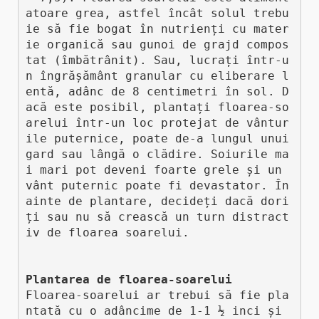
atoare grea, astfel încât solul trebu
ie să fie bogat în nutrienți cu mater
ie organică sau gunoi de grajd compos
tat (îmbătrânit). Sau, lucrați într-u
n îngrășământ granular cu eliberare l
entă, adânc de 8 centimetri în sol. D
acă este posibil, plantați floarea-so
arelui într-un loc protejat de vântur
ile puternice, poate de-a lungul unui 
gard sau lângă o clădire. Soiurile ma
i mari pot deveni foarte grele și un 
vânt puternic poate fi devastator. În
ainte de plantare, decideți dacă dori
ți sau nu să crească un turn distract
iv de floarea soarelui.

Plantarea de floarea-soarelui
Floarea-soarelui ar trebui să fie pla
ntată cu o adâncime de 1-1 ½ inci și 