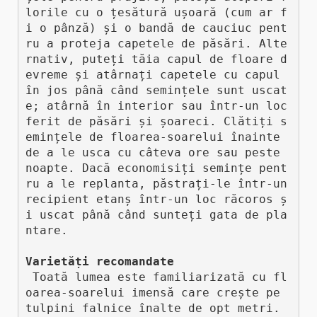
lorile cu o țesătură ușoară (cum ar f
i o pânză) și o bandă de cauciuc pent
ru a proteja capetele de păsări. Alte
rnativ, puteți tăia capul de floare d
evreme și atârnați capetele cu capul 
în jos până când semințele sunt uscat
e; atârnă în interior sau într-un loc 
ferit de păsări și șoareci. Clătiți s
emințele de floarea-soarelui înainte 
de a le usca cu câteva ore sau peste 
noapte. Dacă economisiți semințe pent
ru a le replanta, păstrați-le într-un 
recipient etanș într-un loc răcoros ș
i uscat până când sunteți gata de pla
ntare.

Varietăți recomandate
 Toată lumea este familiarizată cu fl
oarea-soarelui imensă care crește pe 
tulpini falnice înalte de opt metri. 