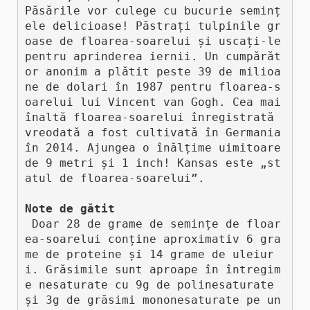
Păsările vor culege cu bucurie seminț
ele delicioase! Păstrați tulpinile gr
oase de floarea-soarelui și uscați-le 
pentru aprinderea iernii. Un cumpărăt
or anonim a plătit peste 39 de milioa
ne de dolari în 1987 pentru floarea-s
oarelui lui Vincent van Gogh. Cea mai 
înaltă floarea-soarelui înregistrată 
vreodată a fost cultivată în Germania 
în 2014. Ajungea o înălțime uimitoare 
de 9 metri și 1 inch! Kansas este „st
atul de floarea-soarelui”.

Note de gătit
 Doar 28 de grame de semințe de floar
ea-soarelui conține aproximativ 6 gra
me de proteine ​​și 14 grame de uleiur
i. Grăsimile sunt aproape în întregim
e nesaturate cu 9g de polinesaturate 
și 3g de grăsimi mononesaturate pe un