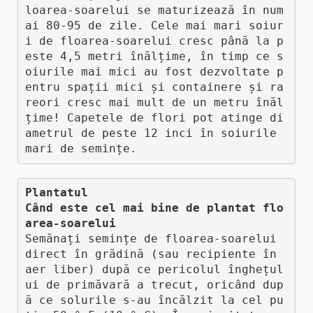
loarea-soarelui se maturizează în num
ai 80-95 de zile. Cele mai mari soiur
i de floarea-soarelui cresc până la p
este 4,5 metri înălțime, în timp ce s
oiurile mai mici au fost dezvoltate p
entru spații mici și containere și ra
reori cresc mai mult de un metru înăl
țime! Capetele de flori pot atinge di
ametrul de peste 12 inci în soiurile 
mari de semințe.
Plantatul

Când este cel mai bine de plantat flo
area-soarelui
Semănați semințe de floarea-soarelui 
direct în grădină (sau recipiente în 
aer liber) după ce pericolul înghețul
ui de primăvară a trecut, oricând dup
ă ce solurile s-au încălzit la cel pu