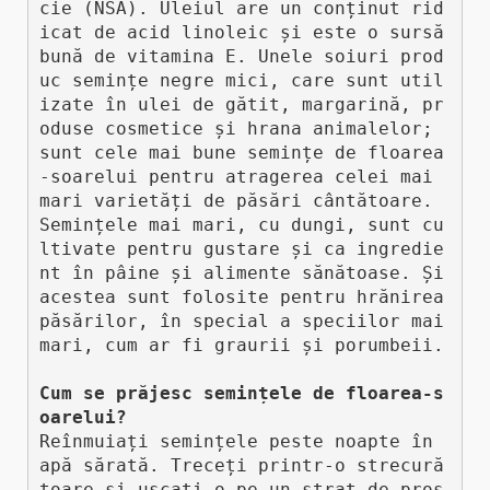
cie (NSA). Uleiul are un conținut rid
icat de acid linoleic și este o sursă 
bună de vitamina E. Unele soiuri prod
uc semințe negre mici, care sunt util
izate în ulei de gătit, margarină, pr
oduse cosmetice și hrana animalelor; 
sunt cele mai bune semințe de floarea
-soarelui pentru atragerea celei mai 
mari varietăți de păsări cântătoare. 
Semințele mai mari, cu dungi, sunt cu
ltivate pentru gustare și ca ingredie
nt în pâine și alimente sănătoase. Și 
acestea sunt folosite pentru hrănirea 
păsărilor, în special a speciilor mai 
mari, cum ar fi graurii și porumbeii. 

Cum se prăjesc semințele de floarea-s
oarelui?
Reînmuiați semințele peste noapte în 
apă sărată. Treceți printr-o strecură
toare și uscați-o pe un strat de pros