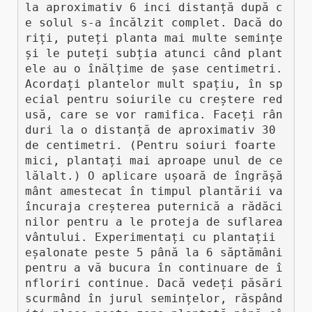
la aproximativ 6 inci distanță după c
e solul s-a încălzit complet. Dacă do
riți, puteți planta mai multe semințe 
și le puteți subția atunci când plant
ele au o înălțime de șase centimetri. 
Acordați plantelor mult spațiu, în sp
ecial pentru soiurile cu creștere red
usă, care se vor ramifica. Faceți rân
duri la o distanță de aproximativ 30 
de centimetri. (Pentru soiuri foarte 
mici, plantați mai aproape unul de ce
lălalt.) O aplicare ușoară de îngrășă
mânt amestecat în timpul plantării va 
încuraja creșterea puternică a rădăci
nilor pentru a le proteja de suflarea 
vântului. Experimentați cu plantații 
eșalonate peste 5 până la 6 săptămâni 
pentru a vă bucura în continuare de î
nfloriri continue. Dacă vedeți păsări 
scurmând în jurul semințelor, răspând