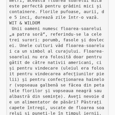
metri, această floarea soarelui mică 
este perfectă pentru grădini mici și 
containere. Florile pufoase, aurii, d
e 5 inci, durează zile într-o vază. 

WIT & WILDOM

 Unii oameni numesc floarea-soarelui 
„a patra soră”, referindu-se la cele 
trei surori: porumb, fasole și dovlec
ei. Unele culturi văd floarea-soarelu
i ca un simbol al curajului. Floarea-
soarelui nu era folosită doar pentru 
gătit de către nativii americani, ci 
și pentru vindecare (uleiul era folos
it pentru vindecarea afecțiunilor pie
lii) și pentru confecționarea hainelo
r (vopseaua galbenă se făcea din peta
lele florilor și vopseaua neagră sau 
albastră din semințe). Aveți nevoie d
e un alimentator de păsări? Păstrați 
capete întregi, uscate de floarea soa
relui și puneți-le în timpul iernii. 