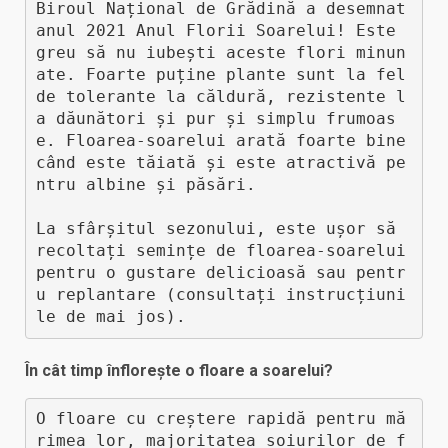
Biroul Național de Grădină a desemnat 
anul 2021 Anul Florii Soarelui! Este 
greu să nu iubești aceste flori minun
ate. Foarte puține plante sunt la fel 
de tolerante la căldură, rezistente l
a dăunători și pur și simplu frumoas
e. Floarea-soarelui arată foarte bine 
când este tăiată și este atractivă pe
ntru albine și păsări.

La sfârșitul sezonului, este ușor să 
recoltați semințe de floarea-soarelui 
pentru o gustare delicioasă sau pentr
u replantare (consultați instrucțiuni
le de mai jos). 
În cât timp înflorește o floare a soarelui?
O floare cu creștere rapidă pentru mă
rimea lor, majoritatea soiurilor de f