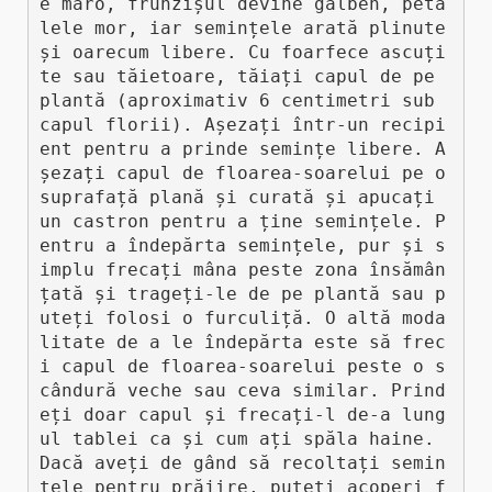
e maro, frunzișul devine galben, peta
lele mor, iar semințele arată plinute 
și oarecum libere. Cu foarfece ascuți
te sau tăietoare, tăiați capul de pe 
plantă (aproximativ 6 centimetri sub 
capul florii). Așezați într-un recipi
ent pentru a prinde semințe libere. A
șezați capul de floarea-soarelui pe o 
suprafață plană și curată și apucați 
un castron pentru a ține semințele. P
entru a îndepărta semințele, pur și s
implu frecați mâna peste zona însămân
țată și trageți-le de pe plantă sau p
uteți folosi o furculiță. O altă moda
litate de a le îndepărta este să frec
i capul de floarea-soarelui peste o s
cândură veche sau ceva similar. Prind
eți doar capul și frecați-l de-a lung
ul tablei ca și cum ați spăla haine. 
Dacă aveți de gând să recoltați semin
țele pentru prăjire, puteți acoperi f