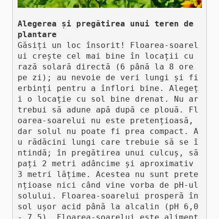
Alegerea și pregătirea unui teren de 
plantare
Găsiți un loc însorit! Floarea-soarel
ui crește cel mai bine în locații cu 
rază solară directă (6 până la 8 ore 
pe zi); au nevoie de veri lungi și fi
erbinți pentru a înflori bine. Alegeț
i o locație cu sol bine drenat. Nu ar 
trebui să adune apă după ce plouă. Fl
oarea-soarelui nu este pretențioasă, 
dar solul nu poate fi prea compact. A
u rădăcini lungi care trebuie să se î
ntindă; în pregătirea unui culcuș, să
pați 2 metri adâncime și aproximativ 
3 metri lățime. Acestea nu sunt prete
nțioase nici când vine vorba de pH-ul 
solului. Floarea-soarelui prosperă în 
sol ușor acid până la alcalin (pH 6,0 
- 7,5). Floarea-soarelui este aliment