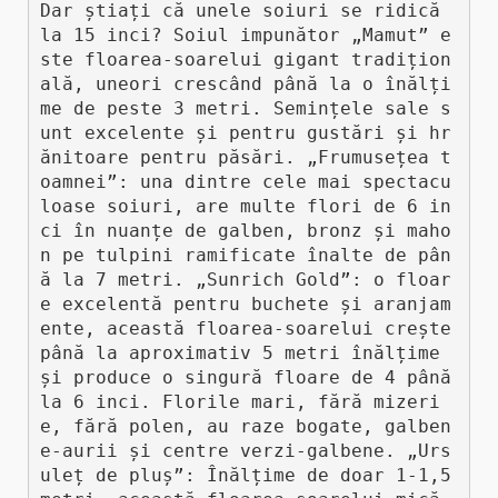
Dar știați că unele soiuri se ridică 
la 15 inci? Soiul impunător „Mamut” e
ste floarea-soarelui gigant tradițion
ală, uneori crescând până la o înălți
me de peste 3 metri. Semințele sale s
unt excelente și pentru gustări și hr
ănitoare pentru păsări. „Frumusețea t
oamnei”: una dintre cele mai spectacu
loase soiuri, are multe flori de 6 in
ci în nuanțe de galben, bronz și maho
n pe tulpini ramificate înalte de pân
ă la 7 metri. „Sunrich Gold”: o floar
e excelentă pentru buchete și aranjam
ente, această floarea-soarelui crește 
până la aproximativ 5 metri înălțime 
și produce o singură floare de 4 până 
la 6 inci. Florile mari, fără mizeri
e, fără polen, au raze bogate, galben
e-aurii și centre verzi-galbene. „Urs
uleț de pluș”: Înălțime de doar 1-1,5 