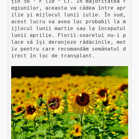
țin 50 ° F (10 ° C). În majoritatea r
egiunilor, aceasta va cădea între apr
ilie și mijlocul lunii iulie. În sud, 
acest lucru va avea loc probabil la m
ijlocul lunii martie sau la începutul 
lunii aprilie. Florii-soarelui nu-i p
lace să își deranjeze rădăcinile, mot
iv pentru care recomandăm semănatul d
irect în loc de transplant.
