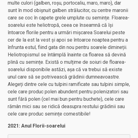
multe culori (galben, roșu, portocaliu, maro, maro), dar
sunt în mod obișnuit galben strălucitor, cu centre maronii
care se coc în capete grele umplute cu semințe. Floarea-
soarelui este heliotropă, ceea ce înseamnă că își
întoarce florile pentru a urmări mișcarea Soarelui peste
cer de la est la vest și apoi se întoarce noaptea pentru a
înfrunta estul, fiind gata din nou pentru soarele dimineții.
Heliotropismul se întâmplă înainte ca floarea să devină
plină cu semințe. Există o mulțime de soiuri de floarea-
soarelui disponibile astăzi, așa că va trebui să existe
unul care să se potrivească grădinii dumneavoastre.
Alegeți dintre cele cu tulpini ramificate sau tulpini simple,
cele care produc polen abundent pentru polenizatori sau
sunt fără polen (cel mai bun pentru buchete), cele care
rămân mici sau se ridică deasupra restului grădinii sau
cele care produc semințe comestibile!
2021: Anul Florii-soarelui