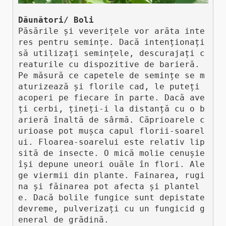
Dăunători/ Boli
Păsările și veverițele vor arăta inte
res pentru semințe. Dacă intenționați 
să utilizați semințele, descurajați c
reaturile cu dispozitive de barieră. 
Pe măsură ce capetele de semințe se m
aturizează și florile cad, le puteți 
acoperi pe fiecare în parte. Dacă ave
ți cerbi, țineți-i la distanță cu o b
arieră înaltă de sârmă. Căprioarele c
urioase pot mușca capul florii-soarel
ui. Floarea-soarelui este relativ lip
sită de insecte. O mică molie cenușie 
își depune uneori ouăle în flori. Ale
ge viermii din plante. Fainarea, rugi
na și făinarea pot afecta și plantel
e. Dacă bolile fungice sunt depistate 
devreme, pulverizați cu un fungicid g
eneral de grădină.
