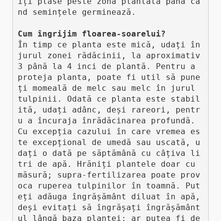
iți plase peste zona plantată până câ
nd semințele germinează. 

Cum îngrijim floarea-soarelui?
În timp ce planta este mică, udați în 
jurul zonei rădăcinii, la aproximativ 
3 până la 4 inci de plantă. Pentru a 
proteja planta, poate fi util să pune
ți momeală de melc sau melc în jurul 
tulpinii. Odată ce planta este stabil
ită, udați adânc, deși rareori, pentr
u a încuraja înrădăcinarea profundă. 
Cu excepția cazului în care vremea es
te excepțional de umedă sau uscată, u
dați o dată pe săptămână cu câțiva li
tri de apă. Hrăniți plantele doar cu 
măsură; supra-fertilizarea poate prov
oca ruperea tulpinilor în toamnă. Put
eți adăuga îngrășământ diluat în apă, 
deși evitați să îngrășați îngrășământ
ul lângă baza plantei; ar putea fi de 