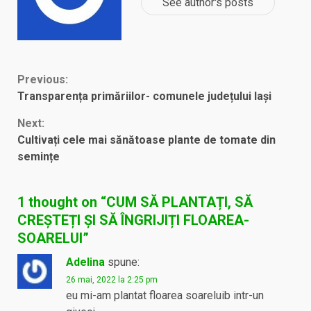
See author's posts
Continue
Previous:
Transparența primăriilor- comunele județului Iași
Reading
Next:
Cultivați cele mai sănătoase plante de tomate din
semințe
1 thought on “
CUM SĂ PLANTAȚI, SĂ
CREȘTEȚI ȘI SĂ ÎNGRIJIȚI FLOAREA-
SOARELUI
”
Adelina
spune:
26 mai, 2022 la 2:25 pm
eu mi-am plantat floarea soareluib intr-un