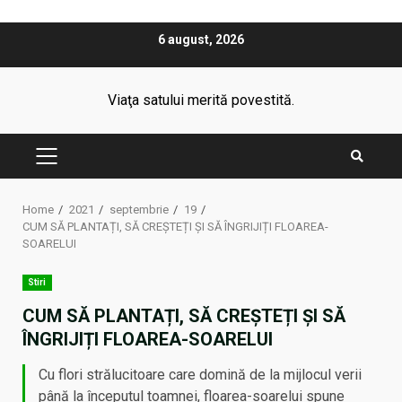
Skip
6 august, 2026
to
content
Viaţa satului merită povestită.
PRIMARY
MENU
Home
2021
septembrie
19
CUM SĂ PLANTAȚI, SĂ CREȘTEȚI ȘI SĂ ÎNGRIJIȚI FLOAREA-
SOARELUI
Stiri
CUM SĂ PLANTAȚI, SĂ CREȘTEȚI ȘI SĂ
ÎNGRIJIȚI FLOAREA-SOARELUI
Cu flori strălucitoare care domină de la mijlocul verii
până la începutul toamnei, floarea-soarelui spune