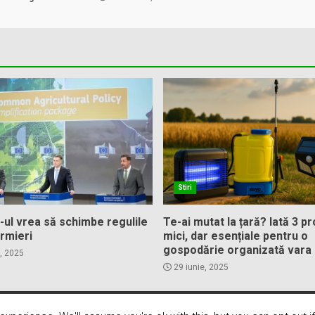
Stiri
-ul vrea să schimbe regulile
Te-ai mutat la țară? Iată 3 p
rmieri
mici, dar esențiale pentru o
gospodărie organizată vara
, 2025
29 iunie, 2025
yright © 2025 Toate drepturile rezervate.
|
DarkNews
by AF the