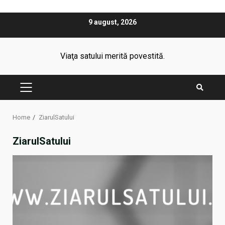
Skip
9 august, 2026
to
content
Viaţa satului merită povestită.
PRIMARY
MENU
Home
ZiarulSatului
ZiarulSatului