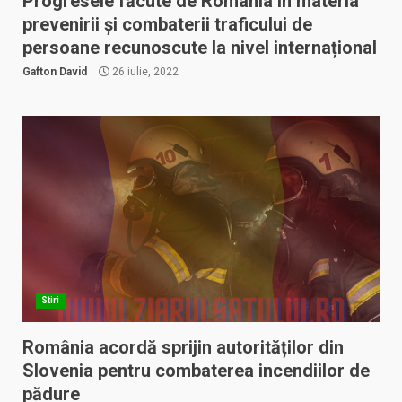
Progresele făcute de România în materia
prevenirii și combaterii traficului de
persoane recunoscute la nivel internațional
Gafton David
26 iulie, 2022
Stiri
România acordă sprijin autorităților din
Slovenia pentru combaterea incendiilor de
pădure