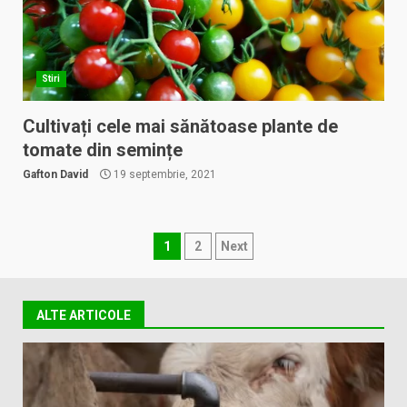
Stiri
Cultivați cele mai sănătoase plante de
tomate din semințe
Gafton David
19 septembrie, 2021
Paginație
1
2
Next
articole
ALTE ARTICOLE