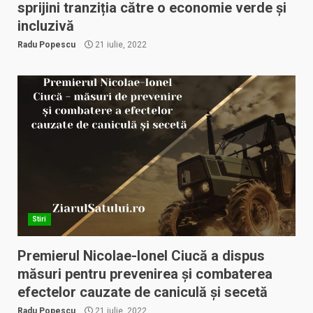
sprijini tranziția către o economie verde și
incluzivă
Radu Popescu
21 iulie, 2022
Stiri
Premierul Nicolae-Ionel Ciucă a dispus
măsuri pentru prevenirea și combaterea
efectelor cauzate de caniculă și secetă
Radu Popescu
21 iulie, 2022