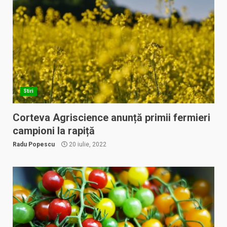
Stiri
Corteva Agriscience anunță primii fermieri
campioni la rapiță
Radu Popescu
20 iulie, 2022