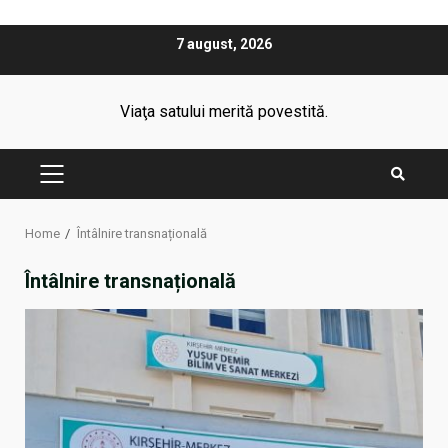
Skip
7 august, 2026
to
content
Viaţa satului merită povestită.
PRIMARY
MENU
Home
Întâlnire transnațională
Întâlnire transnațională