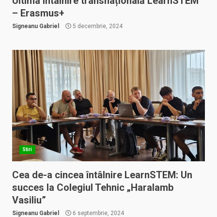
Ultima întâlnire transnațională LearnSTEM
– Erasmus+
Signeanu Gabriel
5 decembrie, 2024
Stiri
Cea de-a cincea întâlnire LearnSTEM: Un
succes la Colegiul Tehnic „Haralamb
Vasiliu”
Signeanu Gabriel
6 septembrie, 2024