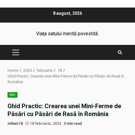
Skip
8 august, 2026
to
content
Viaţa satului merită povestită.
PRIMARY
MENU
Home
2024
februarie
18
Ghid Practic: Crearea unei Mini-Ferme de Păsări cu Păsări de Rasă în
România
Stiri
Ghid Practic: Crearea unei Mini-Ferme de
Păsări cu Păsări de Rasă în România
mihais18
18 februarie, 2024
3 min read