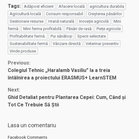
Tags:
Adăpost eficient
Afacere locală
agricultura durabila
Agricultură locală
Consum responsabil
Creșterea păsărilor
Gestionare resurse
Hrană naturală
Inovație agricolă
Mini
fermă
Mini ferma profitabilă
Păsări de rasă
Piețe agricole
Profitabilitate fermă.
Pui sănătoși
Specii selectate
Sustenabilitate fermă
Vânzare directă
Veterinar preventiv
Vinde produse
Continue
Previous:
Colegiul Tehnic „Haralamb Vasiliu” la a treia
Reading
întâlnirea a proiectului ERASMUS+ LearnSTEM
Next:
Ghid Detaliat pentru Plantarea Cepei: Cum, Când și
Tot Ce Trebuie Să Știi
Lasa un comentariu
Facebook Comments