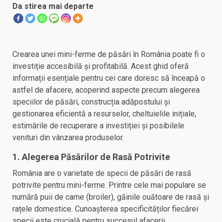
Da stirea mai departe
Crearea unei mini-ferme de păsări în România poate fi o
investiție accesibilă și profitabilă. Acest ghid oferă
informații esențiale pentru cei care doresc să înceapă o
astfel de afacere, acoperind aspecte precum alegerea
speciilor de păsări, construcția adăpostului și
gestionarea eficientă a resurselor, cheltuielile inițiale,
estimările de recuperare a investiției și posibilele
venituri din vânzarea produselor.
1. Alegerea Păsărilor de Rasă Potrivite
România are o varietate de specii de păsări de rasă
potrivite pentru mini-ferme. Printre cele mai populare se
numără puii de carne (broiler), găinile ouătoare de rasă și
rațele domestice. Cunoașterea specificităților fiecărei
specii este crucială pentru succesul afacerii.